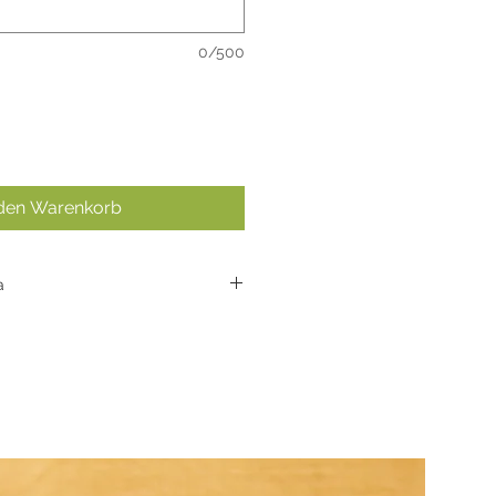
0/500
 den Warenkorb
a
wertiges Lederband mit
tsmagnetverschluss
rbmuster und Nuancen können
Neu