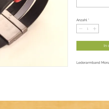
Anzahl
*
In
Lederarmband Mon
Schwarz-Rot, hoch
flachem Sicherhei
(Beispielbild - Fa
variieren)