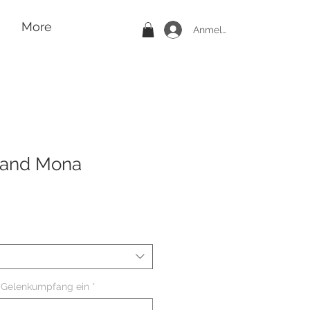
More
Anmelden
and Mona
n Gelenkumpfang ein
*